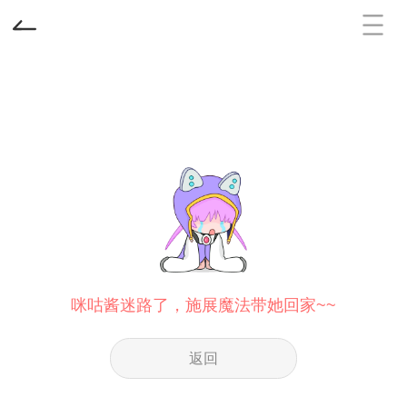
咪咕酱迷路了，施展魔法带她回家~~
返回