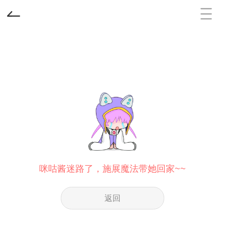
咪咕酱迷路了，施展魔法带她回家~~
返回