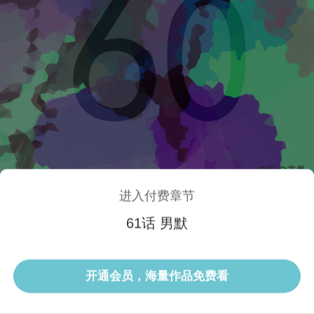
进入付费章节
61话 男默
1/3 61话
开通会员，海量作品免费看
选集
当前话