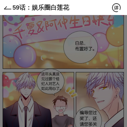
59话：娱乐圈白莲花