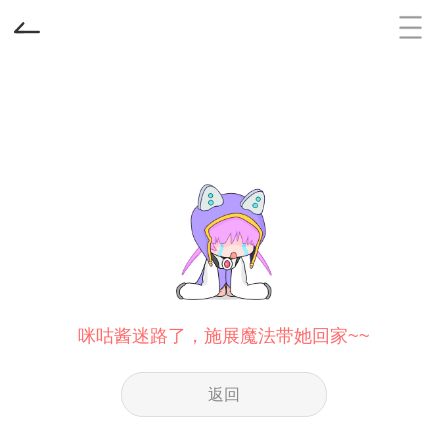
咪咕酱迷路了，施展魔法带她回家~~
返回