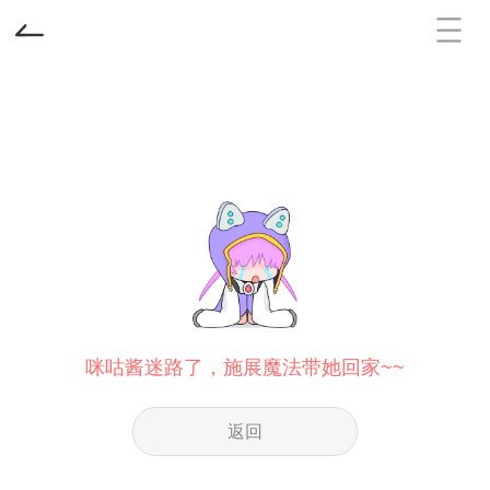
咪咕酱迷路了，施展魔法带她回家~~
返回