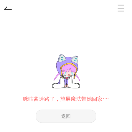
咪咕酱迷路了，施展魔法带她回家~~
返回