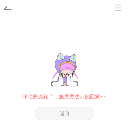
咪咕酱迷路了，施展魔法带她回家~~
返回