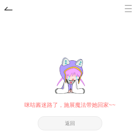
咪咕酱迷路了，施展魔法带她回家~~
返回